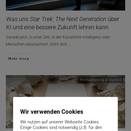
Was uns
Star Trek: The Next Generation
über
KI und eine bessere Zukunft lehren kann
Gerade jetzt, in einer Zeit, in der Künstliche Intelligenz viele
Menschen verunsichert, lohnt sich
...
Mehr lesen
Positionierung & Klarheit
Wir verwenden Cookies
Wir nutzen auf unserer Webseite Cookies.
Einige Cookies sind notwendig (z.B. für den