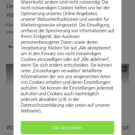
Warenkorb) andere sind nicht notwendig. Die
Dein Kernversprechen in einem Satz – und
nicht-notwendigen Cookies helfen uns bei der
Optimierung unseres Online-Angebotes,
warum die meisten es nicht klar benennen
unserer Webseitenfunktionen und werden für
Marketingzwecke eingesetzt. Die Einwilligung
Klartext: Wenn du dein Kernversprechen nicht in einen Satz
umfasst die Speicherung von Informationen auf
bekommst, dann hast du meistens
...
Ihrem Endgerät, das Auslesen
personenbezogener Daten sowie deren
Verarbeitung. Klicken Sie auf „Alle akzeptieren“,
Mehr lesen
um in den Einsatz von nicht notwendigen
Cookies einzuwilligen oder auf „Alle ablehnen“,
wenn Sie sich anders entscheiden. Sie können
Positionierung & Klarheit
unter „Einstellungen verwalten“ detaillierte
Informationen der von uns eingesetzten Arten
von Cookies erhalten und deren Einstellungen
aufrufen. Sie können die Einstellungen jederzeit
aufrufen und Cookies auch nachträglich
jederzeit abwählen (z.B. in der
Datenschutzerklärung oder unten auf unserer
Webseite).
Warum Deine Website kein Designproblem hat
Alle akzeptieren