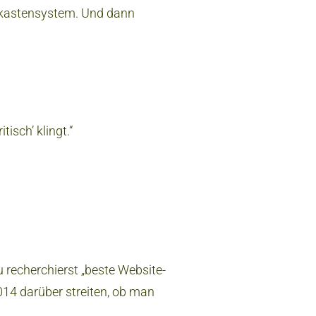
aukastensystem. Und dann
isch’ klingt.“
 recherchierst „beste Website-
014 darüber streiten, ob man