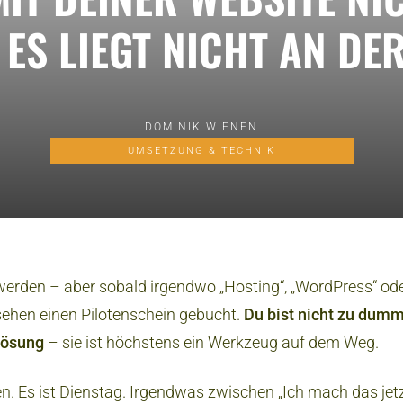
 ES LIEGT NICHT AN DE
DOMINIK WIENEN
UMSETZUNG & TECHNIK
 werden – aber sobald irgendwo „Hosting“, „WordPress“ oder
rsehen einen Pilotenschein gebucht.
Du bist nicht zu dumm
 Lösung
– sie ist höchstens ein Werkzeug auf dem Weg.
n. Es ist Dienstag. Irgendwas zwischen „Ich mach das jetz