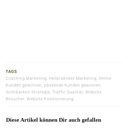
Jetzt kostenlos
downloaden!
TAGS
Coaching Marketing, Heilpraktiker Marketing, Online
Kunden gewinnen, passende Kunden gewinnen,
Sichtbarkeit Strategie, Traffic Qualität, Website
Besucher, Website Positionierung
Diese Artikel können Dir auch gefallen